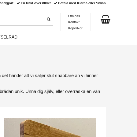
andgjort
Fri frakt över 800kr
Betala med Klarna eller Swish
Om oss
Kontakt
Köpvillkor
TSELRÅD
en det händer att vi säljer slut snabbare än vi hinner
ärbrädan unik. Unna dig själv, eller överraska en vän
.