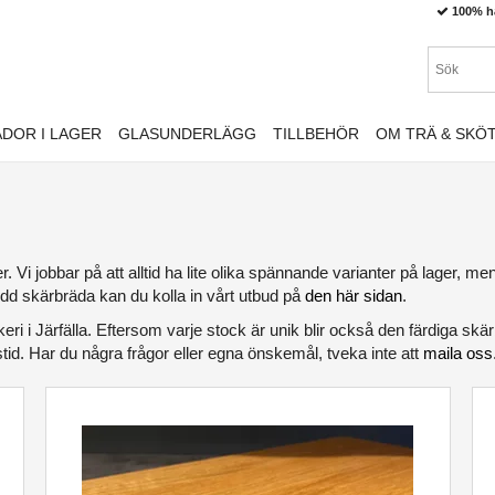
100% h
DOR I LAGER
GLASUNDERLÄGG
TILLBEHÖR
OM TRÄ & SKÖ
ger. Vi jobbar på att alltid ha lite olika spännande varianter på lager, m
ydd skärbräda kan du kolla in vårt utbud på
den här sidan
.
ckeri i Järfälla. Eftersom varje stock är unik blir också den färdiga sk
tid. Har du några frågor eller egna önskemål, tveka inte att
maila oss