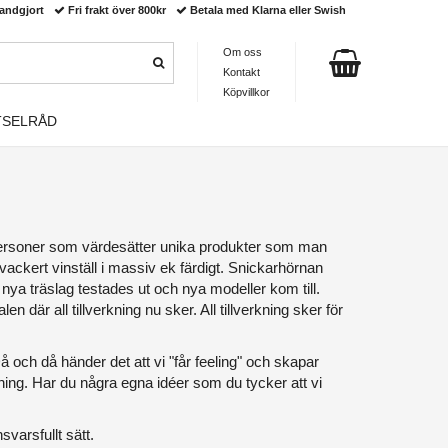
andgjort
Fri frakt över 800kr
Betala med Klarna eller Swish
Om oss
Kontakt
Köpvillkor
TSELRÅD
de personer som värdesätter unika produkter som man
vackert vinställ i massiv ek färdigt. Snickarhörnan
 nya träslag testades ut och nya modeller kom till.
 där all tillverkning nu sker. All tillverkning sker för
 och då händer det att vi "får feeling" och skapar
jning. Har du några egna idéer som du tycker att vi
varsfullt sätt.