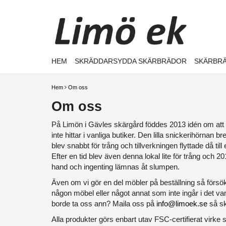
HEM
SKRÄDDARSYDDA SKÄRBRÄDOR
SKÄRBRÄ
Hem
Om oss
Om oss
På Limön i Gävles skärgård föddes 2013 idén om att ti
inte hittar i vanliga butiker. Den lilla snickerihörna
blev snabbt för trång och tillverkningen flyttade då t
Efter en tid blev även denna lokal lite för trång och 2
hand och ingenting lämnas åt slumpen.
Även om vi gör en del möbler på beställning så försök
någon möbel eller något annat som inte ingår i det van
borde ta oss ann? Maila oss på
info@limoek.se
så sk
Alla produkter görs enbart utav FSC-certifierat virke 