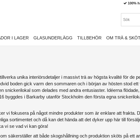
100% h
DOR I LAGER
GLASUNDERLÄGG
TILLBEHÖR
OM TRÄ & SKÖ
llverka unika interiörsdetaljer i massivt trä av högsta kvalité för 
n bredvid boden gick varm den sommaren och i början av hösten stod ett 
ill en snickerilokal som delades med andra entusiaster. Idéerna flödade,
016 byggdes i Barkarby utanför Stockholm den första egna snickerilokalen
er vi fokusera på något mindre produkter som är enklare att frakta. Då
liga sortimentet och då kan det hända att det dyker upp här till försäl
a vi se vad vi kan göra!
som säkerställer att både skogshållning och produktion sköts på ett ans