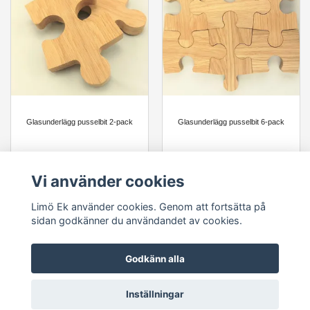
Glasunderlägg pusselbit 2-pack
Glasunderlägg pusselbit 6-pack
149 kr
379 kr
Vi använder cookies
Lägg i varukorg
Lägg i varukorg
Limö Ek använder cookies. Genom att fortsätta på
sidan godkänner du användandet av cookies.
Godkänn alla
© Copyright Limö Ek
Inställningar
Powered by Quickbutik