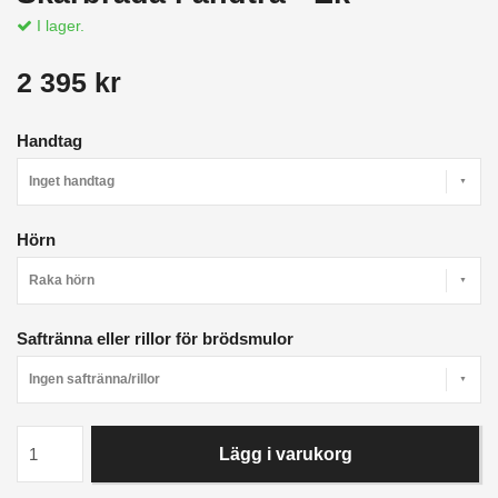
I lager.
2 395 kr
Handtag
Inget handtag
Hörn
Raka hörn
Saftränna eller rillor för brödsmulor
Ingen saftränna/rillor
Lägg i varukorg