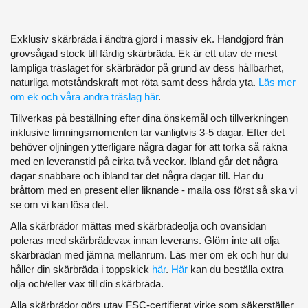
Exklusiv skärbräda i ändträ gjord i massiv ek. Handgjord från
grovsågad stock till färdig skärbräda. Ek är ett utav de mest
lämpliga träslaget för skärbrädor på grund av dess hållbarhet,
naturliga motståndskraft mot röta samt dess hårda yta.
Läs mer
om ek och våra andra träslag här
.
Tillverkas på beställning efter dina önskemål och tillverkningen
inklusive limningsmomenten tar vanligtvis 3-5 dagar. Efter det
behöver oljningen ytterligare några dagar för att torka så räkna
med en leveranstid på cirka två veckor. Ibland går det några
dagar snabbare och ibland tar det några dagar till. Har du
bråttom med en present eller liknande - maila oss först så ska vi
se om vi kan lösa det.
Alla skärbrädor mättas med skärbrädeolja och ovansidan
poleras med skärbrädevax innan leverans. Glöm inte att olja
skärbrädan med jämna mellanrum. Läs mer om ek och hur du
håller din skärbräda i toppskick
här
.
Här
kan du beställa extra
olja och/eller vax till din skärbräda.
Alla skärbrädor görs utav FSC-certifierat virke som säkerställer